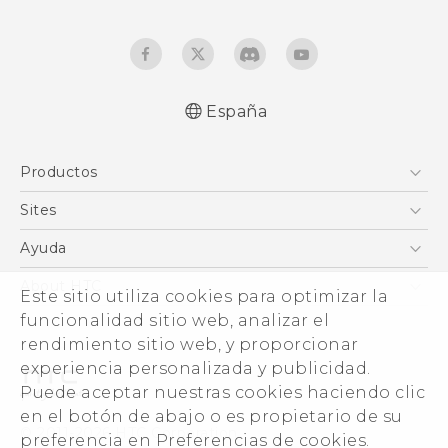
España
Español - Manual de inicio rápido
Productos
Español - Manual de usuario
Español - Guía de información legal y
Smartphones
Sites
seguridad
5G
HTC Vive
Ayuda
English - Quick start guide
VIVE
English - User manual
HTC Dev
Centro de asistencia
About HTC
Este sitio utiliza cookies para optimizar la
Accesorios
English - Safety and regulatory guide
Inicio
eCommerce Support
funcionalidad sitio web, analizar el
ESG
rendimiento sitio web, y proporcionar
Información corporativa
experiencia personalizada y publicidad.
Inversores (inglés)
Puede aceptar nuestras cookies haciendo clic
Cookie Preferences
en el botón de abajo o es propietario de su
© 2011-2026 HTC Corporation
preferencia en Preferencias de cookies.
Trabaja con nosotros