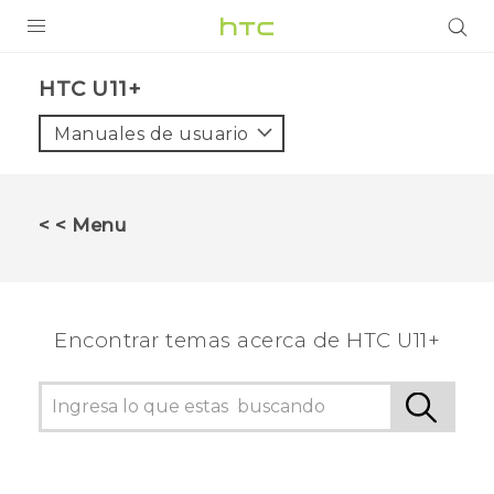
PRODUCTOS
HTC U11+‎
VIVE
Manuales de usuario
G REIGNS
SMARTPHONES
< < Menu
ACCESORIOS
VIVERSE
Encontrar temas acerca de HTC U11+
AYUDA
Dispositivos y accesorios HTC
Iniciar sesión