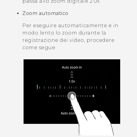
passa allo zoom digitale 2.0x.
Zoom automatico
Per eseguire automaticamente e in
modo lento lo zoom durante la
registrazione dei video, procedere
come segue: