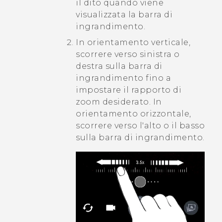
il dito quando viene
visualizzata la barra di
ingrandimento.
In orientamento verticale,
scorrere verso sinistra o
destra sulla barra di
ingrandimento fino a
impostare il rapporto di
zoom desiderato. In
orientamento orizzontale,
scorrere verso l'alto o il basso
sulla barra di ingrandimento.