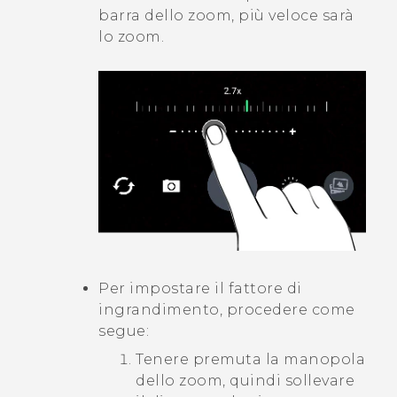
barra dello zoom, più veloce sarà
lo zoom.
Per impostare il fattore di
ingrandimento, procedere come
segue:
Tenere premuta la manopola
dello zoom, quindi sollevare