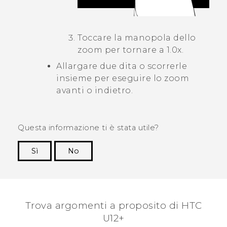
Toccare la manopola dello
zoom per tornare a 1.0x.
Allargare due dita o scorrerle
insieme per eseguire lo zoom
avanti o indietro.
Questa informazione ti è stata utile?
Sì
No
Grazie!
Trova argomenti a proposito di HTC
U12+