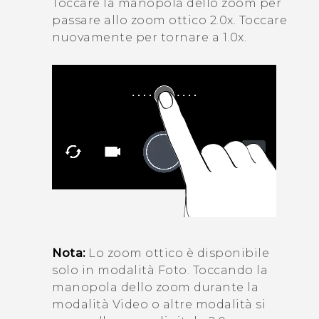
Toccare la manopola dello zoom per
passare allo zoom ottico 2.0x. Toccare
nuovamente per tornare a 1.0x.
Nota:
Lo zoom ottico è disponibile
solo in modalità
Foto
. Toccando la
manopola dello zoom durante la
modalità
Video
o altre modalità si