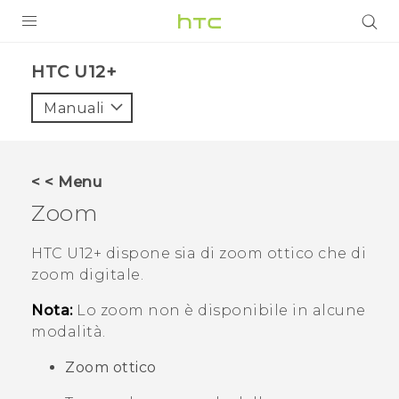
PRODOTTI
HTC U12+‎
VIVE
Manuali
G REIGNS
SMARTPHONE
< < Menu
ACCESSORI
Zoom
VIVERSE
HTC U12+‍
dispone sia di zoom ottico che di
zoom digitale.
ASSISTENZA
Nota:
Lo zoom non è disponibile in alcune
Accessori e dispositivi HTC
Accesso
modalità.
Zoom ottico