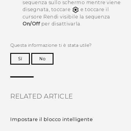
sequenza sullo schermo mentre viene
disegnata, toccare
e toccare il
cursore Rendi visibile la sequenza
On/Off
per disattivarla.
Questa informazione ti è stata utile?
Sì
No
Grazie!
RELATED ARTICLE
Impostare il blocco intelligente