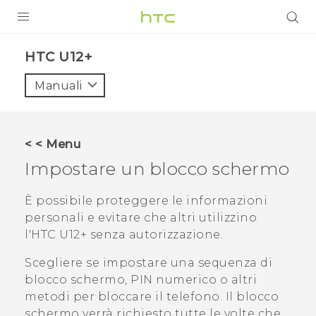
PRODOTTI
HTC U12+‎
VIVE
Manuali
G REIGNS
SMARTPHONE
< < Menu
ACCESSORI
Impostare un blocco schermo
VIVERSE
È possibile proteggere le informazioni
personali e evitare che altri utilizzino
ASSISTENZA
l'
HTC U12+‍
senza autorizzazione.
Accessori e dispositivi HTC
Accesso
Scegliere se impostare una sequenza di
blocco schermo, PIN numerico o altri
metodi per bloccare il telefono. Il blocco
schermo verrà richiesto tutte le volte che