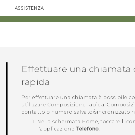
ASSISTENZA
Accessori e dispositivi HTC
SMARTPHONE
ACCESSORI
Effettuare una chiamata
rapida
Per effettuare una chiamata è possibile 
utilizzare
Composizione rapida
.
Composizi
contatto o numero salvato/sincronizzato n
Nella schermata
Home
, toccare l'ic
l'applicazione
Telefono
.