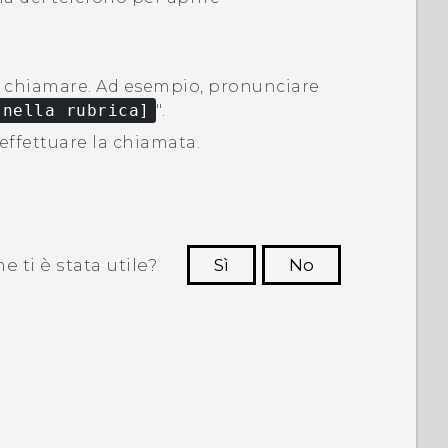
a chiamare.
Ad esempio, pronunciare
 nella rubrica]
"‍.
effettuare la chiamata.
 ti è stata utile?
Sì
No
Grazie!