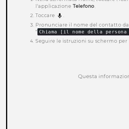
l'applicazione
Telefono
.
Toccare
.
Pronunciare il nome del contatto d
"‍
Chiama [il nome della persona
Seguire le istruzioni su schermo per 
Questa informazione