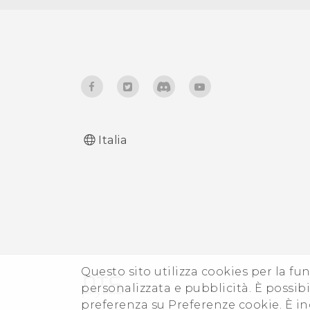
Cambiare la lingua di
visualizzazione
Modalità guanti
Modalità viaggio
Italia
Questo sito utilizza cookies per la fun
personalizzata e pubblicità. È possibil
preferenza su Preferenze cookie. È in