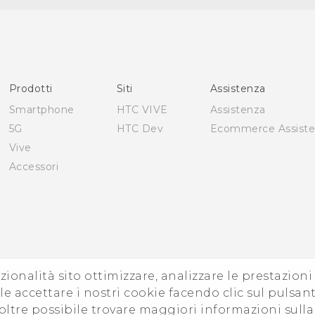
Italiano - Manuale utente
Italiano - Guida sulla sicurezza e sulla normativa
English - User manual
English - Safety and regulatory guide
Prodotti
Siti
Assistenza
Smartphone
HTC VIVE
Assistenza
5G
HTC Dev
Ecommerce Assist
Vive
Accessori
zionalità sito ottimizzare, analizzare le prestazion
e accettare i nostri cookie facendo clic sul pulsant
oltre possibile trovare maggiori informazioni sull