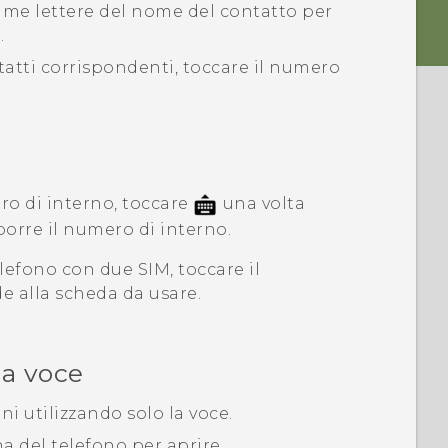
rime lettere del nome del contatto per
.
ntatti corrispondenti, toccare il numero
ro di interno, toccare
una volta
porre il numero di interno.
elefono con due SIM, toccare il
e alla scheda da usare.
la voce
i utilizzando solo la voce.
ona del telefono per aprire