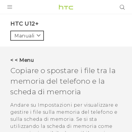
PRODOTTI
HTC U12+‎
VIVE
Manuali
G REIGNS
SMARTPHONE
< < Menu
ACCESSORI
Copiare o spostare i file tra la
VIVERSE
memoria del telefono e la
scheda di memoria
ASSISTENZA
Accessori e dispositivi HTC
Andare su Impostazioni per visualizzare e
Accesso
gestire i file sulla memoria del telefono e
sulla scheda di memoria. Se si sta
utilizzando la scheda di memoria come