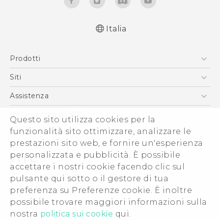
Italia
Italiano - Manuale utente
Prodotti
Italiano - Guida sulla sicurezza e sulla
normativa
Smartphone
Siti
English - User manual
5G
HTC VIVE
Assistenza
English - Safety and regulatory guide
Vive
HTC Dev
Assistenza
Informazioni su HTC
Questo sito utilizza cookies per la
Accessori
Ecommerce Assistenza
funzionalità sito ottimizzare, analizzare le
ESG
prestazioni sito web, e fornire un'esperienza
Uffici Commerciali
personalizzata e pubblicità. È possibile
Investitori (Inglese)
accettare i nostri cookie facendo clic sul
Cookie Preferences
pulsante qui sotto o il gestore di tua
© 2011-2026 HTC Corporation
preferenza su Preferenze cookie. È inoltre
Lavora con noi
possibile trovare maggiori informazioni sulla
Termini legali
Security and Privacy Whitepaper
nostra
politica sui cookie
qui.