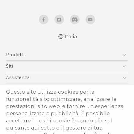
Italia
Italiano - Manuale utente
Prodotti
Italiano - Guida sulla sicurezza e sulla
normativa
Smartphone
Siti
English - User manual
5G
HTC VIVE
Assistenza
English - Safety and regulatory guide
Vive
HTC Dev
Assistenza
Informazioni su HTC
Questo sito utilizza cookies per la
Accessori
Ecommerce Assistenza
funzionalità sito ottimizzare, analizzare le
ESG
prestazioni sito web, e fornire un'esperienza
Uffici Commerciali
personalizzata e pubblicità. È possibile
Investitori (Inglese)
accettare i nostri cookie facendo clic sul
Cookie Preferences
pulsante qui sotto o il gestore di tua
© 2011-2026 HTC Corporation