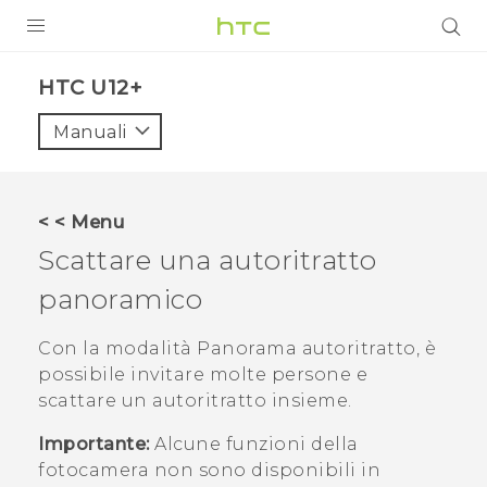
PRODOTTI
HTC U12+‎
VIVE
Manuali
G REIGNS
SMARTPHONE
< < Menu
ACCESSORI
Scattare una autoritratto
VIVERSE
panoramico
ASSISTENZA
Con la modalità
Panorama autoritratto
, è
possibile invitare molte persone e
Accessori e dispositivi HTC
Accesso
scattare un autoritratto insieme.
Importante:
Alcune funzioni della
fotocamera non sono disponibili in