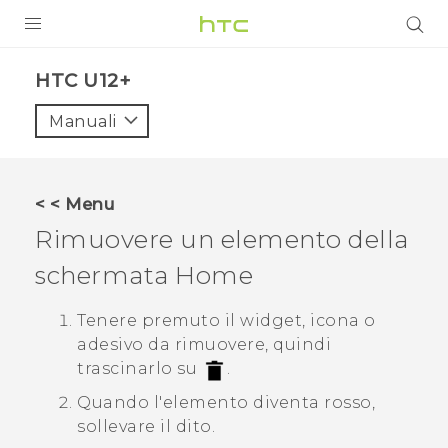
PRODOTTI
HTC U12+‎
VIVE
Manuali
G REIGNS
SMARTPHONE
< < Menu
ACCESSORI
Rimuovere un elemento della
VIVERSE
schermata Home
ASSISTENZA
Tenere premuto il widget, icona o
adesivo da rimuovere, quindi
Accessori e dispositivi HTC
Accesso
trascinarlo su
.
Quando l'elemento diventa rosso,
sollevare il dito.