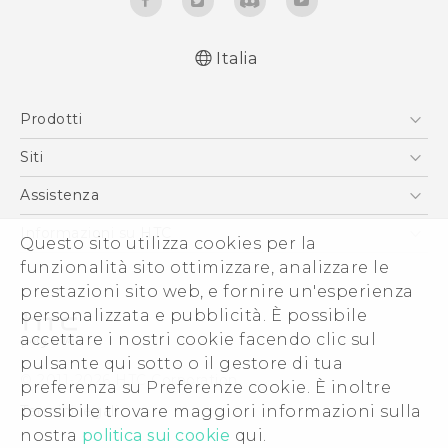
Italia
Italiano - Manuale utente
Prodotti
Italiano - Guida sulla sicurezza e sulla
normativa
Smartphone
Siti
English - User manual
5G
HTC VIVE
Assistenza
English - Safety and regulatory guide
Vive
HTC Dev
Assistenza
Informazioni su HTC
Questo sito utilizza cookies per la
Accessori
Ecommerce Assistenza
ESG
funzionalità sito ottimizzare, analizzare le
prestazioni sito web, e fornire un'esperienza
Uffici Commerciali
personalizzata e pubblicità. È possibile
Investitori (Inglese)
accettare i nostri cookie facendo clic sul
Cookie Preferences
pulsante qui sotto o il gestore di tua
© 2011-2026 HTC Corporation
preferenza su Preferenze cookie. È inoltre
Lavora con noi
Termini legali
possibile trovare maggiori informazioni sulla
Security and Privacy Whitepaper
nostra
politica sui cookie
qui.