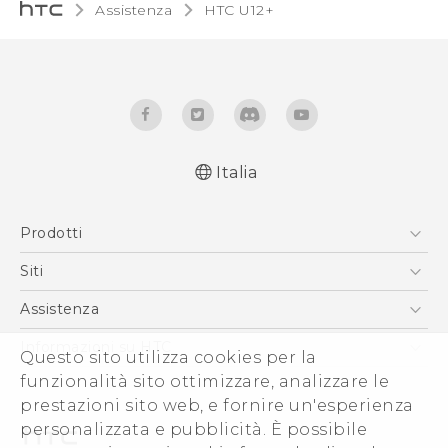
Assistenza
HTC U12+‎
Italia
Italiano - Manuale utente
Prodotti
Italiano - Guida sulla sicurezza e sulla
normativa
Smartphone
Siti
English - User manual
5G
HTC VIVE
Assistenza
English - Safety and regulatory guide
Vive
HTC Dev
Assistenza
Informazioni su HTC
Questo sito utilizza cookies per la
Accessori
Ecommerce Assistenza
ESG
funzionalità sito ottimizzare, analizzare le
prestazioni sito web, e fornire un'esperienza
Uffici Commerciali
personalizzata e pubblicità. È possibile
Investitori (Inglese)