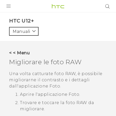
PRODOTTI
HTC U12+‎
VIVE
Manuali
G REIGNS
SMARTPHONE
< < Menu
ACCESSORI
Migliorare le foto RAW
VIVERSE
Una volta catturate foto RAW, è possibile
migliorarne il contrasto e i dettagli
ASSISTENZA
dall'applicazione
Foto
.
Accessori e dispositivi HTC
Accesso
Aprire l'applicazione
Foto
.
Trovare e toccare la foto RAW da
migliorare.