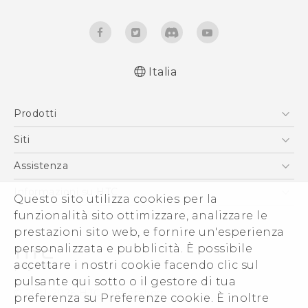
Italia
Italiano - Manuale utente
Prodotti
Italiano - Guida sulla sicurezza e sulla
normativa
Smartphone
Siti
English - User manual
5G
HTC VIVE
Assistenza
English - Safety and regulatory guide
Vive
HTC Dev
Assistenza
Informazioni su HTC
Questo sito utilizza cookies per la
Accessori
Ecommerce Assistenza
funzionalità sito ottimizzare, analizzare le
ESG
prestazioni sito web, e fornire un'esperienza
Uffici Commerciali
personalizzata e pubblicità. È possibile
Investitori (Inglese)
accettare i nostri cookie facendo clic sul
Cookie Preferences
pulsante qui sotto o il gestore di tua
© 2011-2026 HTC Corporation
preferenza su Preferenze cookie. È inoltre
Lavora con noi