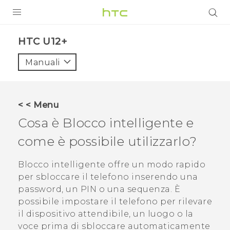
PRODOTTI
HTC U12+‎
VIVE
Manuali
G REIGNS
SMARTPHONE
< < Menu
ACCESSORI
Cosa è Blocco intelligente e
VIVERSE
come è possibile utilizzarlo?
ASSISTENZA
Blocco intelligente offre un modo rapido
per sbloccare il telefono inserendo una
Accessori e dispositivi HTC
Accesso
password, un PIN o una sequenza. È
possibile impostare il telefono per rilevare
il dispositivo attendibile, un luogo o la
voce prima di sbloccare automaticamente