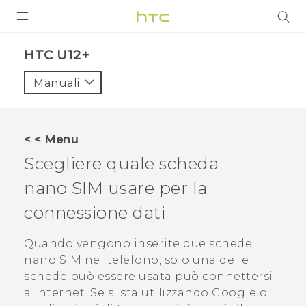
PRODOTTI
HTC U12+‎
VIVE
Manuali
G REIGNS
SMARTPHONE
< < Menu
ACCESSORI
Scegliere quale scheda
VIVERSE
nano SIM
usare per la
connessione dati
ASSISTENZA
Accessori e dispositivi HTC
Quando vengono inserite due schede
Accesso
nano SIM
nel telefono, solo una delle
schede può essere usata può connettersi
a Internet.
Se si sta utilizzando
Google
o