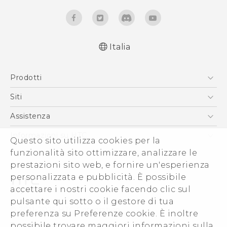
Italia
Italiano - Manuale utente
Prodotti
Italiano - Guida sulla sicurezza e sulla
normativa
Smartphone
Siti
English - User manual
5G
HTC VIVE
Assistenza
English - Safety and regulatory guide
Vive
HTC Dev
Assistenza
Informazioni su HTC
Questo sito utilizza cookies per la
Accessori
Ecommerce Assistenza
funzionalità sito ottimizzare, analizzare le
ESG
prestazioni sito web, e fornire un'esperienza
Uffici Commerciali
personalizzata e pubblicità. È possibile
Investitori (Inglese)
accettare i nostri cookie facendo clic sul
Cookie Preferences
pulsante qui sotto o il gestore di tua
© 2011-2026 HTC Corporation
preferenza su Preferenze cookie. È inoltre
Lavora con noi
possibile trovare maggiori informazioni sulla
Termini legali