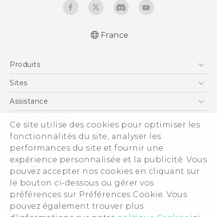
France
Française - Mode d'emploi
Produits
English - User manual
Française - Guide de sécurité et de
Smartphones
Sites
réglementation (Dual Nano-Sim)
5G
HTC Vive
Assistance
Française - Guide de sécurité et de
Vive
réglementation (Nano-Sim)
HTC Dev
Assistance
À propos de HTC
Ce site utilise des cookies pour optimiser les
Accessoires
HTC Pro
eCommerce Support
fonctionnalités du site, analyser les
ESG
performances du site et fournir une
Informations sur la société
expérience personnalisée et la publicité. Vous
Sécurité du produit
pouvez accepter nos cookies en cliquant sur
Politique de confidentialité
le bouton ci-dessous ou gérer vos
© 2011-2026 HTC Corporation
préférences sur Préférences Cookie. Vous
Cookie Preferences
pouvez également trouver plus
Mentions Légales
Carrières