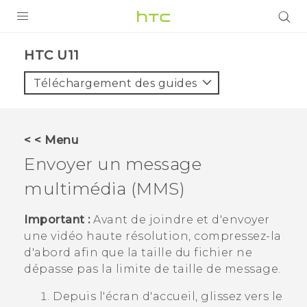
PRODUITS
HTC U11‎
VIVE
Téléchargement des guides
G REIGNS
SMARTPHONES
< < Menu
ACCESSOIRES
Envoyer un message
VIVERSE
multimédia (MMS)
ASSISTANCE
Important :
Avant de joindre et d'envoyer
une vidéo haute résolution, compressez-la
Appareils HTC & Accessoires
Connexion
d'abord afin que la taille du fichier ne
dépasse pas la limite de taille de message.
Depuis l'écran d'
accueil
, glissez vers le