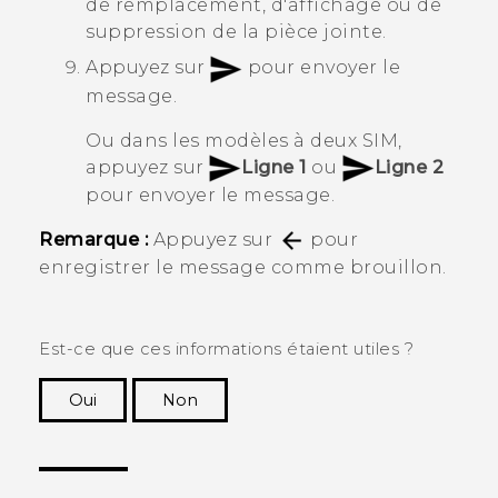
de remplacement, d'affichage ou de
suppression de la pièce jointe.
Appuyez sur
pour envoyer le
message.
Ou dans les modèles à deux SIM,
appuyez sur
Ligne 1
ou
Ligne 2
pour envoyer le message.
Remarque :
Appuyez sur
pour
enregistrer le message comme brouillon.
Est-ce que ces informations étaient utiles ?
Oui
Non
Merci ! Vos commentaires aident les autres à
voir les informations les plus utiles.