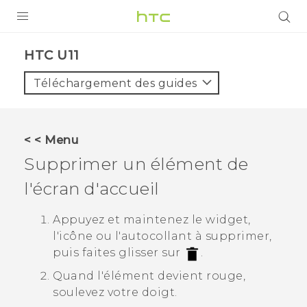
PRODUITS
HTC U11‎
VIVE
Téléchargement des guides
G REIGNS
SMARTPHONES
< < Menu
ACCESSOIRES
Supprimer un élément de
VIVERSE
l'écran d'accueil
ASSISTANCE
Appuyez et maintenez le widget,
l'icône ou l'autocollant à supprimer,
Appareils HTC & Accessoires
Connexion
puis faites glisser sur
.
Quand l'élément devient rouge,
soulevez votre doigt.