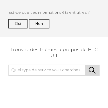
Est-ce que ces informations étaient utiles ?
Oui
Non
Merci ! Vos commentaires aident les autres à
voir les informations les plus utiles.
Trouvez des thèmes a propos de HTC
U11