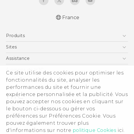
France
Française - Mode d'emploi
Produits
English - User manual
Française - Guide de sécurité et de
Smartphones
Sites
réglementation (Dual Nano-Sim)
5G
HTC Vive
Assistance
Française - Guide de sécurité et de
Vive
réglementation (Nano-Sim)
HTC Dev
Assistance
À propos de HTC
Ce site utilise des cookies pour optimiser les
Accessoires
HTC Pro
eCommerce Support
ESG
fonctionnalités du site, analyser les
performances du site et fournir une
Informations sur la société
expérience personnalisée et la publicité. Vous
Sécurité du produit
pouvez accepter nos cookies en cliquant sur
Politique de confidentialité
le bouton ci-dessous ou gérer vos
© 2011-2026 HTC Corporation
préférences sur Préférences Cookie. Vous
Cookie Preferences
Mentions Légales
pouvez également trouver plus
Carrières
d'informations sur notre
politique Cookies
ici.