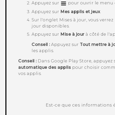
Appuyez sur
pour ouvrir le menu 
Appuyez sur
Mes applis et jeux
.
Sur l'onglet
Mises à jour
, vous verrez
jour disponibles.
Appuyez sur
Mise à jour
à côté de l'a
Conseil :
Appuyez sur
Tout mettre à j
les applis.
Conseil :
Dans
Google Play Store
, appuyez 
automatique des applis
pour choisir com
vos applis.
Est-ce que ces informations é
Merci ! Vos commentaires aident les a