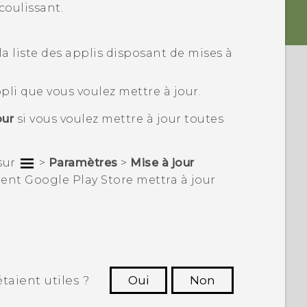
coulissant.
 la liste des applis disposant de mises à
ppli que vous voulez mettre à jour.
our
si vous voulez mettre à jour toutes
sur
>
Paramètres
>
Mise à jour
ment
Google Play Store
mettra à jour
taient utiles ?
Oui
Non
utres à voir les informations les plus