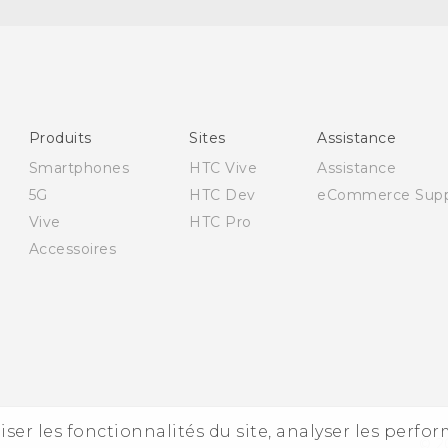
Française - Mode d'emploi
English - User manual
Française - Guide de sécurité et de réglementation
(Dual Nano-Sim)
Produits
Sites
Assistance
Française - Guide de sécurité et de réglementation
Smartphones
HTC Vive
Assistance
(Nano-Sim)
5G
HTC Dev
eCommerce Supp
Vive
HTC Pro
Accessoires
iser les fonctionnalités du site, analyser les perfo
© 2