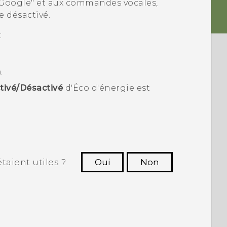
Google"‍ et aux commandes vocales,
e désactivé.
:
n
.
tivé/Désactivé
d'Éco d'énergie est
taient utiles ?
Oui
Non
utres à voir les informations les plus
utiles.