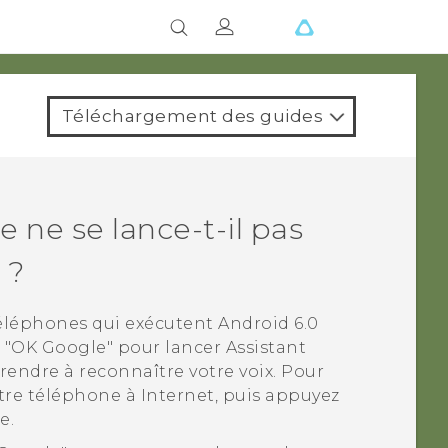
Téléchargement des guides
le
ne se lance-t-il pas
 ?
téléphones qui exécutent
Android
6.0
e "‍OK Google"‍ pour lancer
Assistant
prendre à reconnaître votre voix. Pour
tre téléphone à Internet, puis appuyez
e.