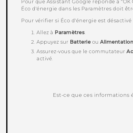
Pour que
Assistant Google
réponde à "‍OK 
Éco d'énergie dans les
Paramètres
doit êtr
Pour vérifier si Éco d'énergie est désactivé 
Allez à
Paramètres
.
Appuyez sur
Batterie
ou
Alimentatio
Assurez-vous que le commutateur
Ac
activé.
Est-ce que ces informations é
Merci ! Vos commentaires aident les a