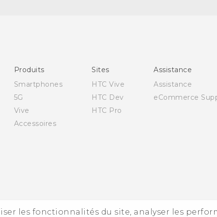
Française - Mode d'emploi
English - User manual
Française - Guide de sécurité et de réglementation
(Dual Nano-Sim)
Produits
Sites
Assistance
Française - Guide de sécurité et de réglementation
Smartphones
HTC Vive
Assistance
(Nano-Sim)
5G
HTC Dev
eCommerce Supp
Vive
HTC Pro
Accessoires
iser les fonctionnalités du site, analyser les perfo