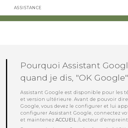
ASSISTANCE
ppareils HTC & Accessoires
SMARTPHONES
ACCESSOIRES
Pourquoi
Assistant Goog
quand je dis, "‍OK Google"‍
Assistant Google
est disponible pour les 
et version ultérieure. Avant de pouvoir dir
Google
, vous devez le configurer et lui ap
configurer
Assistant Google
, connectez vo
et maintenez
ACCUEIL
/Lecteur d'empreint