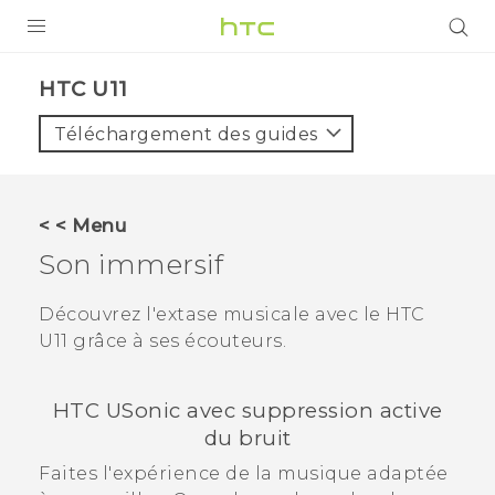
PRODUITS
HTC U11‎
VIVE
Téléchargement des guides
G REIGNS
SMARTPHONES
< < Menu
ACCESSOIRES
Son immersif
VIVERSE
Découvrez l'extase musicale avec le
HTC
U11
grâce à ses écouteurs.
ASSISTANCE
Appareils HTC & Accessoires
Connexion
HTC USonic
avec suppression active
du bruit
Faites l'expérience de la musique adaptée