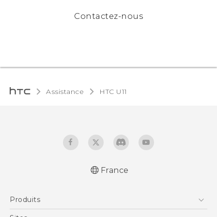
Contactez-nous
Assistance
HTC U11‎
France
Française - Mode d'emploi
Produits
English - User manual
Française - Guide de sécurité et de
Smartphones