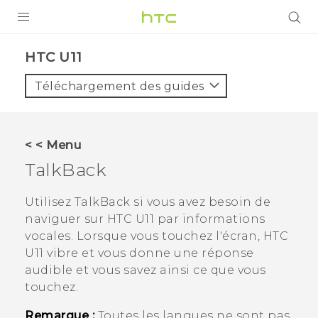
PRODUITS
HTC U11‎
VIVE
Téléchargement des guides
G REIGNS
SMARTPHONES
< < Menu
ACCESSOIRES
TalkBack
VIVERSE
Utilisez
TalkBack
si vous avez besoin de
naviguer sur
HTC U11
par informations
ASSISTANCE
vocales. Lorsque vous touchez l'écran,
HTC
Appareils HTC & Accessoires
U11
vibre et vous donne une réponse
Connexion
audible et vous savez ainsi ce que vous
touchez.
Remarque :
Toutes les langues ne sont pas