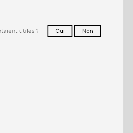
taient utiles ?
Oui
Non
utres à voir les informations les plus
utiles.