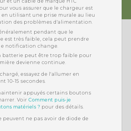
eur et un câble de marque HTC
 pour vous assurer que le chargeur est
 en utilisant une prise murale au lieu
ution des problèmes d'alimentation.
 généralement pendant que le
e est très faible, cela peut prendre
de notification change.
la batterie peut être trop faible pour
lumière devienne continue.
chargé, essayez de l'allumer en
t 10-15 secondes.
 maintenir appuyés certains boutons
arrer. Voir
Comment puis-je
utons matériels ?
pour des détails.
 peuvent ne pas avoir de diode de