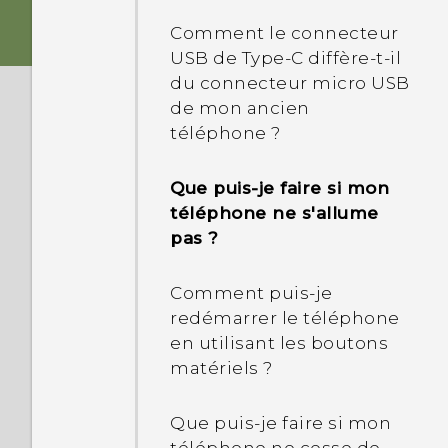
de l'aide sur mon
Comment le connecteur
téléphone quand il y a un
USB de Type-C diffère-t-il
problème ?
du connecteur micro USB
de mon ancien
Comment puis-je tester
téléphone ?
l'audio, l'affichage et
autres parties de mon
Que puis-je faire si mon
téléphone ?
téléphone ne s'allume
pas ?
Pourquoi mon téléphone
est-il lent et se fige-t-il ?
Comment puis-je
redémarrer le téléphone
Pourquoi mon téléphone
en utilisant les boutons
s'éteint-il de lui-même ?
matériels ?
Que dois-je faire si mon
Que puis-je faire si mon
téléphone devient trop