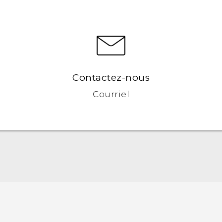
Contactez-nous
Courriel
Française - Mode d'emploi
English - User manual
Française - Guide de sécurité et de réglementation