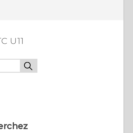
TC U11
erchez