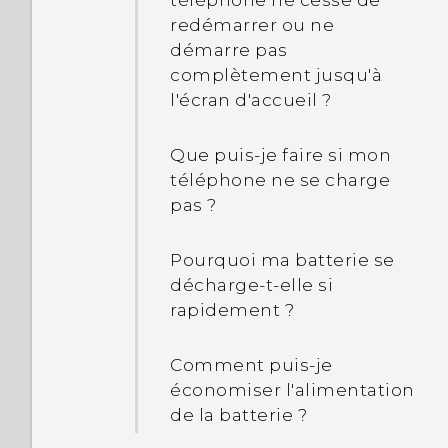
téléphone ne cesse de
chaud ou brûlant ?
redémarrer ou ne
démarre pas
Comment redémarrer
complètement jusqu'à
mon téléphone en mode
l'écran d'accueil ?
sans échec ?
Que puis-je faire si mon
Dans le panneau
téléphone ne se charge
Notifications, comment
pas ?
puis-je supprimer la
notification indiquant
Pourquoi ma batterie se
qu'une certaine appli
décharge-t-elle si
fonctionne en arrière-
rapidement ?
plan ?
Comment puis-je
économiser l'alimentation
de la batterie ?