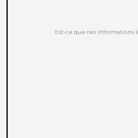
Est-ce que ces informations é
Merci ! Vos commentaires aident les a