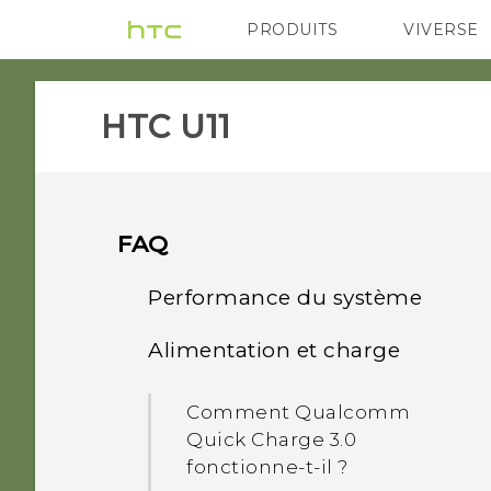
PRODUITS
VIVERSE
VIVE
G REIGNS
A
HTC U11‎
FAQ
Performance du système
Alimentation et charge
Que dois-je faire avant de
mettre à jour le logiciel de
Comment Qualcomm
mon téléphone ?
Quick Charge 3.0
fonctionne-t-il ?
Comment puis-je obtenir