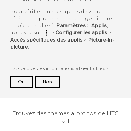
Pour vérifier quelles applis de votre
téléphone prennent en charge picture-
in-picture, allez à
Paramètres
>
Applis
,
appuyez sur
>
Configurer les applis
>
Accès spécifiques des applis
>
Picture-in-
picture
.
Est-ce que ces informations étaient utiles ?
Oui
Non
Merci ! Vos commentaires aident les autres à
voir les informations les plus utiles.
Trouvez des thèmes a propos de HTC
U11