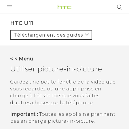
PRODUITS
HTC U11‎
VIVE
Téléchargement des guides
G REIGNS
SMARTPHONES
< < Menu
ACCESSOIRES
Utiliser picture-in-picture
VIVERSE
Gardez une petite fenêtre de la vidéo que
vous regardez ou une appli prise en
ASSISTANCE
charge à l'écran lorsque vous faites
Appareils HTC & Accessoires
d'autres choses sur le téléphone.
Connexion
Important :
Toutes les applis ne prennent
pas en charge picture-in-picture.