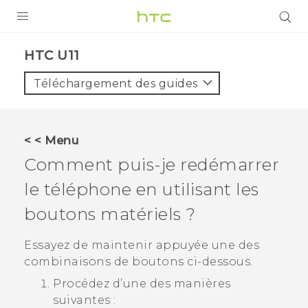
PRODUITS
HTC U11‎
VIVE
Téléchargement des guides
G REIGNS
SMARTPHONES
< < Menu
ACCESSOIRES
Comment puis-je redémarrer
VIVERSE
le téléphone en utilisant les
boutons matériels ?
ASSISTANCE
Appareils HTC & Accessoires
Essayez de maintenir appuyée une des
Connexion
combinaisons de boutons ci-dessous.
Procédez d’une des manières
suivantes :