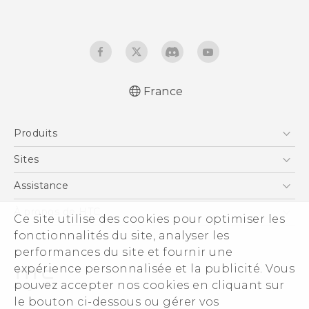
France
Française - Mode d'emploi
Produits
English - User manual
Française - Guide de sécurité et de
Smartphones
Sites
réglementation (Dual Nano-Sim)
5G
HTC Vive
Assistance
Française - Guide de sécurité et de
Vive
réglementation (Nano-Sim)
HTC Dev
Assistance
À propos de HTC
Ce site utilise des cookies pour optimiser les
Accessoires
HTC Pro
eCommerce Support
fonctionnalités du site, analyser les
ESG
performances du site et fournir une
Informations sur la société
expérience personnalisée et la publicité. Vous
Sécurité du produit
pouvez accepter nos cookies en cliquant sur
Politique de confidentialité
le bouton ci-dessous ou gérer vos