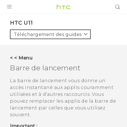
PRODUITS
HTC U11‎
VIVE
Téléchargement des guides
G REIGNS
SMARTPHONES
< < Menu
ACCESSOIRES
Barre de lancement
VIVERSE
La barre de lancement vous donne un
accès instantané aux applis couramment
ASSISTANCE
utilisées et à d'autres raccourcis. Vous
Appareils HTC & Accessoires
pouvez remplacer les applis de la barre de
Connexion
lancement par celles que vous utilisez
souvent.
Important :