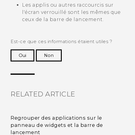
Les applis ou autres raccourcis sur
l'écran verrouillé sont les mêmes que
ceux de la barre de lancement.
Est-ce que ces informations étaient utiles ?
Oui
Non
Merci ! Vos commentaires aident les autres à
voir les informations les plus utiles.
RELATED ARTICLE
Regrouper des applications sur le
panneau de widgets et la barre de
lancement