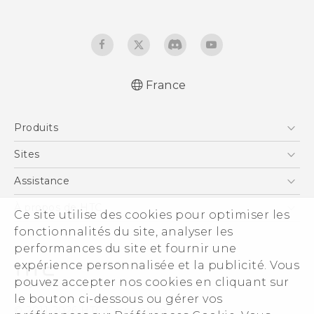
France
Française - Guide de démarrage rapide
Produits
Française - Mode d'emploi
Française - Guide de sécurité et de
Smartphones
Sites
réglementation
5G
HTC Vive
Assistance
English - Quick start guide
Vive
English - User manual
HTC Dev
Assistance
À propos de HTC
Ce site utilise des cookies pour optimiser les
Accessoires
English - Safety and regulatory guide
HTC Pro
eCommerce Support
ESG
fonctionnalités du site, analyser les
performances du site et fournir une
Informations sur la société
expérience personnalisée et la publicité. Vous
Sécurité du produit
pouvez accepter nos cookies en cliquant sur
Politique de confidentialité
le bouton ci-dessous ou gérer vos
© 2011-2026 HTC Corporation