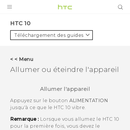
PRODUITS
HTC 10‎
VIVE
Téléchargement des guides
G REIGNS
SMARTPHONES
< < Menu
ACCESSOIRES
Allumer ou éteindre l'appareil
VIVERSE
Allumer l'appareil
ASSISTANCE
Appuyez sur le bouton
ALIMENTATION
Appareils HTC & Accessoires
Connexion
jusqu'à ce que le
HTC 10
vibre.
Remarque :
Lorsque vous allumez le
HTC 10
pour la première fois, vous devez le