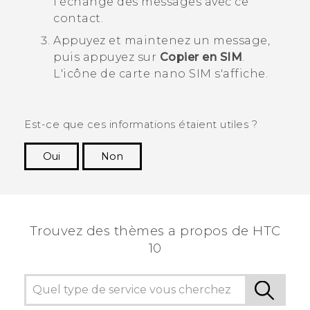
l'échange des messages avec ce
contact.
Appuyez et maintenez un message,
puis appuyez sur
Copier en SIM
.
L'icône de carte
nano SIM
s'affiche.
Est-ce que ces informations étaient utiles ?
Oui
Non
Merci ! Vos commentaires aident les autres à
voir les informations les plus utiles.
Trouvez des thèmes a propos de HTC
10