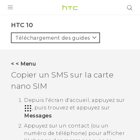
PRODUITS
HTC 10‎
VIVE
Téléchargement des guides
G REIGNS
SMARTPHONES
< < Menu
ACCESSOIRES
Copier un SMS sur la carte
VIVERSE
nano SIM
ASSISTANCE
Depuis l'écran d'
accueil
, appuyez sur
, puis trouvez et appuyez sur
Appareils HTC & Accessoires
Connexion
Messages
.
Appuyez sur un contact (ou un
numéro de téléphone) pour afficher