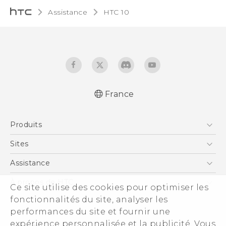
Assistance
HTC 10‎
France
Française - Guide de démarrage rapide
Produits
Française - Mode d'emploi
Française - Guide de sécurité et de
Smartphones
Sites
réglementation
5G
HTC Vive
Assistance
English - Quick start guide
Vive
English - User manual
HTC Dev
Assistance
À propos de HTC
Ce site utilise des cookies pour optimiser les
Accessoires
English - Safety and regulatory guide
HTC Pro
eCommerce Support
ESG
fonctionnalités du site, analyser les
performances du site et fournir une
Informations sur la société
expérience personnalisée et la publicité. Vous