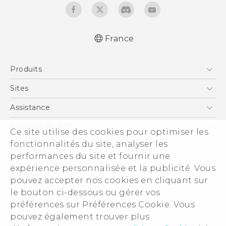
France
Française - Guide de démarrage rapide
Produits
Française - Mode d'emploi
Française - Guide de sécurité et de
Smartphones
Sites
réglementation
5G
HTC Vive
Assistance
English - Quick start guide
Vive
English - User manual
HTC Dev
Assistance
À propos de HTC
Ce site utilise des cookies pour optimiser les
Accessoires
English - Safety and regulatory guide
HTC Pro
eCommerce Support
fonctionnalités du site, analyser les
ESG
performances du site et fournir une
Informations sur la société
expérience personnalisée et la publicité. Vous
Sécurité du produit
pouvez accepter nos cookies en cliquant sur
Politique de confidentialité
le bouton ci-dessous ou gérer vos
© 2011-2026 HTC Corporation
préférences sur Préférences Cookie. Vous
Cookie Preferences
pouvez également trouver plus
Mentions Légales
Carrières