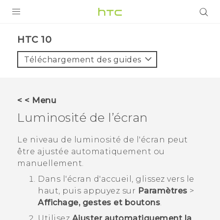
PRODUITS
HTC 10‎
VIVE
Téléchargement des guides
G REIGNS
SMARTPHONES
< < Menu
ACCESSOIRES
Luminosité de l’écran
VIVERSE
Le niveau de luminosité de l'écran peut
être ajustée automatiquement ou
ASSISTANCE
manuellement.
Appareils HTC & Accessoires
Connexion
Dans l'écran d'
accueil
, glissez vers le
haut, puis appuyez sur
Paramètres
>
Affichage, gestes et boutons
.
Utilisez
Ajuster automatiquement la