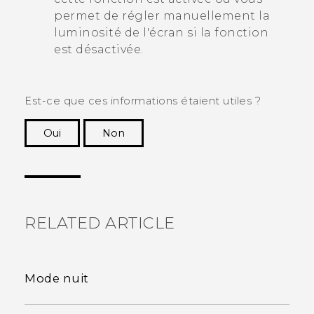
permet de régler manuellement la
luminosité de l'écran si la fonction
est désactivée.
Est-ce que ces informations étaient utiles ?
Oui
Non
Merci ! Vos commentaires aident les autres à
voir les informations les plus utiles.
RELATED ARTICLE
Mode nuit