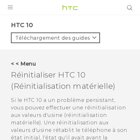
PRODUITS
HTC 10‎
VIVE
Téléchargement des guides
G REIGNS
SMARTPHONES
< < Menu
ACCESSOIRES
Réinitialiser
HTC 10
VIVERSE
(Réinitialisation matérielle)
ASSISTANCE
Si le
HTC 10
a un problème persistant,
vous pouvez effectuer une réinitialisation
Appareils HTC & Accessoires
Connexion
aux valeurs d'usine (réinitialisation
matérielle). Une réinitialisation aux
valeurs d'usine rétablit le téléphone à son
état initial, l'état qu'il avait avant la