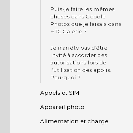
Puis-je faire les mêmes
choses dans Google
Photos que je faisais dans
HTC Galerie ?
Je n'arrête pas d'être
invité à accorder des
autorisations lors de
l'utilisation des applis.
Pourquoi ?
Appels et SIM
Appareil photo
Puis-je couper ma carte
micro SIM au format d'une
Alimentation et charge
Puis-je garder l'appareil
carte nano SIM afin qu'elle
en veille pour économiser
s'adapte dans mon