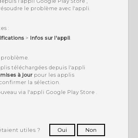
depuis l'appli
Google Play Store
,
 résoudre le problème avec l'appli.
es :
ifications
>
Infos sur l'appli
.
e problème.
plis téléchargées depuis l'appli
 mises à jour
pour les applis
onfirmer la sélection.
ouveau via l'appli
Google Play Store
.
taient utiles ?
Oui
Non