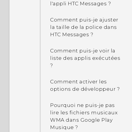
qu'une certaine appli
l'appli HTC Messages ?
fonctionne en arrière-plan
?
Comment puis-je ajuster
la taille de la police dans
Que dois-je faire si mon
HTC Messages ?
téléphone devient trop
chaud ou brûlant ?
Comment puis-je voir la
liste des applis exécutées
?
Comment activer les
options de développeur ?
Pourquoi ne puis-je pas
lire les fichiers musicaux
WMA dans Google Play
Musique ?