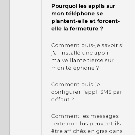
façon de terminer ou de
fonctions de protection
Pourquoi les applis sur
fermer les applis ?
Pourquoi ne puis-je pas
de l'appareil ne
mon téléphone se
personnaliser les
fonctionneront plus.
plantent-elle et forcent-
Comment puis-je vérifier
éléments dans le
Qu'est-ce que protection
elle la fermeture ?
combien de mémoire de
panneau Paramètres
de l'appareil signifie ?
mon téléphone a et
rapides ?
Comment puis-je savoir si
combien de mémoire est
Pourquoi mon téléphone
j'ai installé une appli
utilisée ?
ne se verrouille-t-il pas
malveillante tierce sur
même si j'ai configuré un
mon téléphone ?
Comment redémarrer
mot de passe de
mon téléphone en mode
verrouillage de l'écran ?
Comment puis-je
sans échec ?
configurer l'appli SMS par
défaut ?
Dans le panneau
Notifications, comment
Comment les messages
puis-je supprimer la
texte non-lus peuvent-ils
notification indiquant
être affichés en gras dans