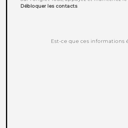
Débloquer les contacts
.
Est-ce que ces informations é
Merci ! Vos commentaires aident les a