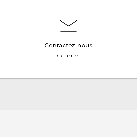
Contactez-nous
Courriel
Française - Guide de démarrage rapide
Française - Mode d'emploi
Française - Guide de sécurité et de réglementation