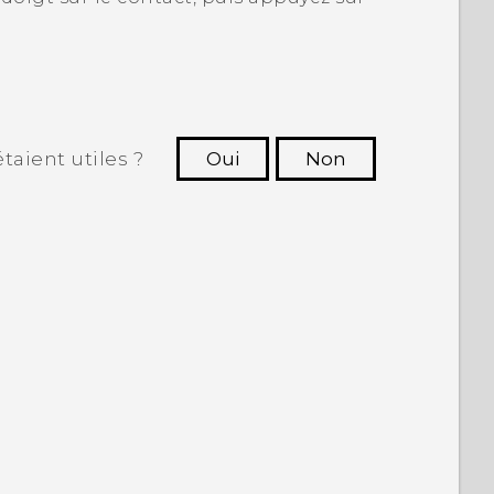
taient utiles ?
Oui
Non
utres à voir les informations les plus
utiles.