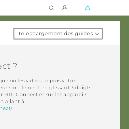
Téléchargement des guides
ect
?
sique ou les vidéos depuis votre
seur simplement en glissant 3 doigts
ur
HTC Connect
et sur les appareils
n allant à
nect/
.