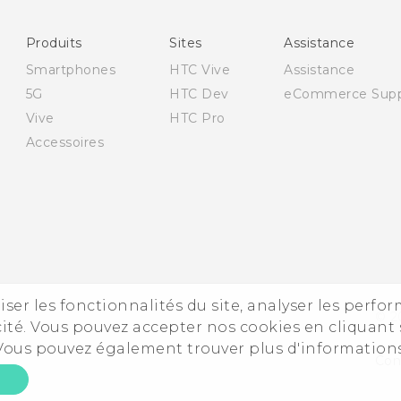
Française - Guide de sécurité et de réglementation
English - Quick start guide
Produits
Sites
Assistance
English - User manual
Smartphones
HTC Vive
Assistance
English - Safety and regulatory guide
5G
HTC Dev
eCommerce Supp
Vive
HTC Pro
Accessoires
iser les fonctionnalités du site, analyser les perfo
© 2
ité. Vous pouvez accepter nos cookies en cliquant 
 Vous pouvez également trouver plus d'information
Cont
E