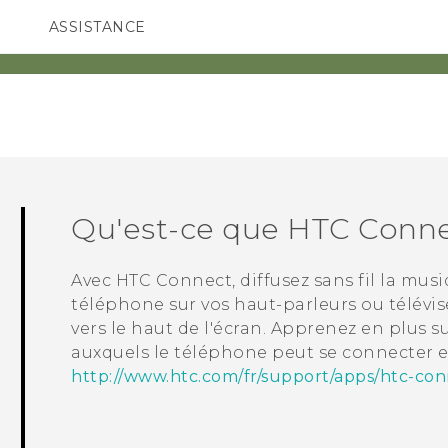
ASSISTANCE
ppareils HTC & Accessoires
SMARTPHONES
ACCESSOIRES
Qu'est-ce que
HTC Conn
Avec
HTC Connect
, diffusez sans fil la mu
téléphone sur vos haut-parleurs ou télévi
vers le haut de l'écran. Apprenez en plus s
auxquels le téléphone peut se connecter e
http://www.htc.com/fr/support/apps/htc-con