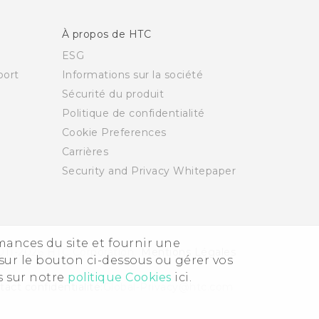
À propos de HTC
ESG
ort
Informations sur la société
Sécurité du produit
Politique de confidentialité
Cookie Preferences
Carrières
Security and Privacy Whitepaper
rmances du site et fournir une
011-2026 HTC Corporation
Mentions Légales
sur le bouton ci-dessous ou gérer vos
s sur notre
politique Cookies
ici.
act confidentialité:
Global-Privacy@htc.com