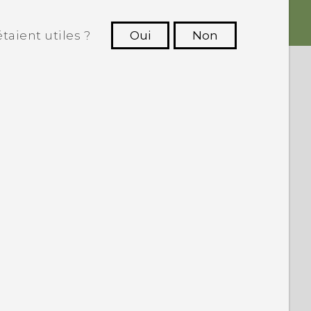
taient utiles ?
Oui
Non
utres à voir les informations les plus
utiles.