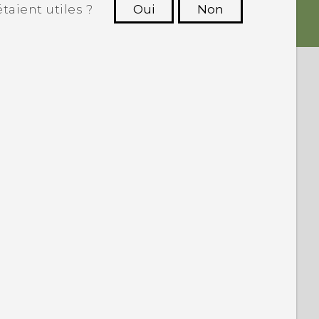
taient utiles ?
Oui
Non
utres à voir les informations les plus
utiles.