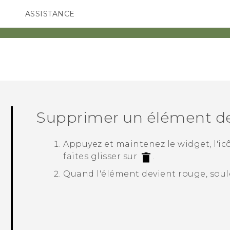
ASSISTANCE
ppareils HTC & Accessoires
SMARTPHONES
ACCESSOIRES
Supprimer un élément de 
Appuyez et maintenez le widget, l'ic
faites glisser sur
.
Quand l'élément devient rouge, soule