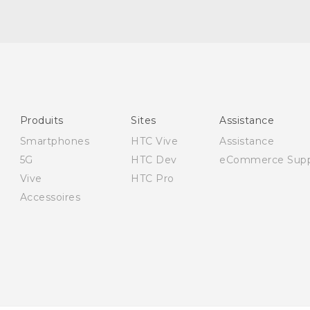
Française - Guide de démarrage rapide
Française - Mode d'emploi
Française - Guide de sécurité et de réglementation
English - Quick start guide
Produits
Sites
Assistance
English - User manual
Smartphones
HTC Vive
Assistance
English - Safety and regulatory guide
5G
HTC Dev
eCommerce Supp
Vive
HTC Pro
Accessoires