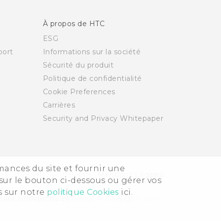
À propos de HTC
ESG
ort
Informations sur la société
Sécurité du produit
Politique de confidentialité
Cookie Preferences
Carrières
Security and Privacy Whitepaper
rmances du site et fournir une
011-2026 HTC Corporation
Mentions Légales
sur le bouton ci-dessous ou gérer vos
s sur notre
politique Cookies
ici.
act confidentialité:
Global-Privacy@htc.com