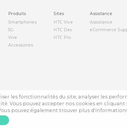
Française - Guide de sécurité et de réglementation
English - Quick start guide
Produits
Sites
Assistance
English - User manual
Smartphones
HTC Vive
Assistance
English - Safety and regulatory guide
5G
HTC Dev
eCommerce Supp
Vive
HTC Pro
Accessoires
iser les fonctionnalités du site, analyser les perfo
© 2
ité. Vous pouvez accepter nos cookies en cliquant 
 Vous pouvez également trouver plus d'information
Cont
E