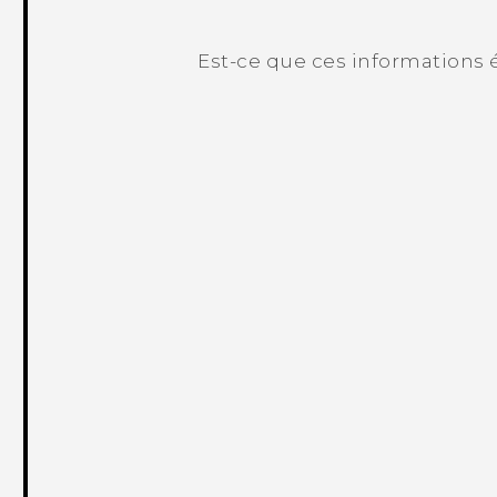
Est-ce que ces informations é
Merci ! Vos commentaires aident les a