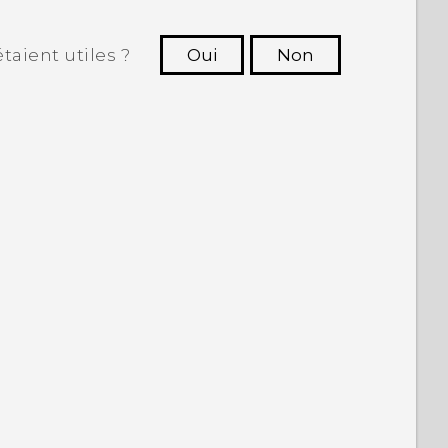
taient utiles ?
Oui
Non
utres à voir les informations les plus
utiles.