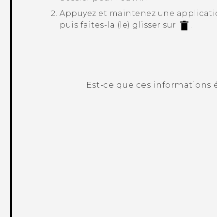
Appuyez et maintenez une applicatio
puis faites-la (le) glisser sur
.
Est-ce que ces informations é
Merci ! Vos commentaires aident les a