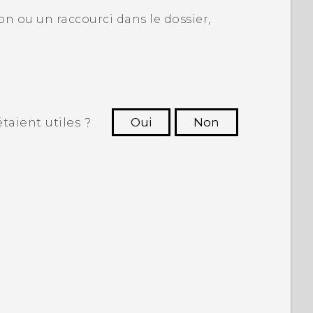
n ou un raccourci dans le dossier,
taient utiles ?
Oui
Non
utres à voir les informations les plus
utiles.