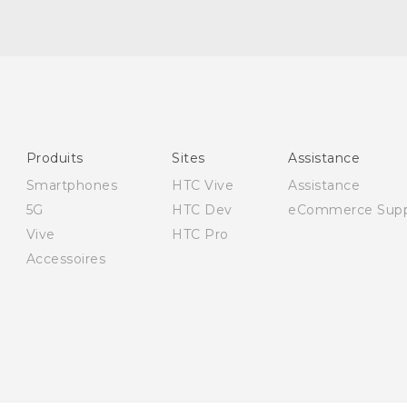
Française - Guide de démarrage rapide
Française - Mode d'emploi
Française - Guide de sécurité et de réglementation
English - Quick start guide
Produits
Sites
Assistance
English - User manual
Smartphones
HTC Vive
Assistance
English - Safety and regulatory guide
5G
HTC Dev
eCommerce Supp
Vive
HTC Pro
Accessoires