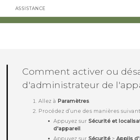
ASSISTANCE
ppareils HTC & Accessoires
SMARTPHONES
ACCESSOIRES
Comment activer ou désa
d'administrateur de l'appa
Allez à
Paramètres
.
Procédez d’une des manières suivant
Appuyez sur
Sécurité et localisa
d'appareil
.
Appuyez sur
Sécurité
>
Applis d