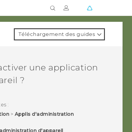
Téléchargement des guides
ctiver une application
reil ?
es :
tion
>
Applis d'administration
'administration d'appareil
.