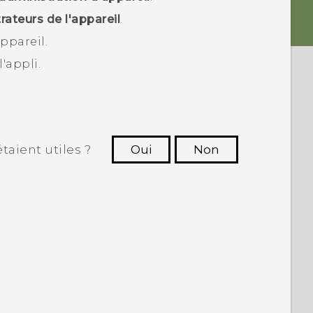
rateurs de l'appareil
.
ppareil.
'appli.
taient utiles ?
Oui
Non
utres à voir les informations les plus
utiles.