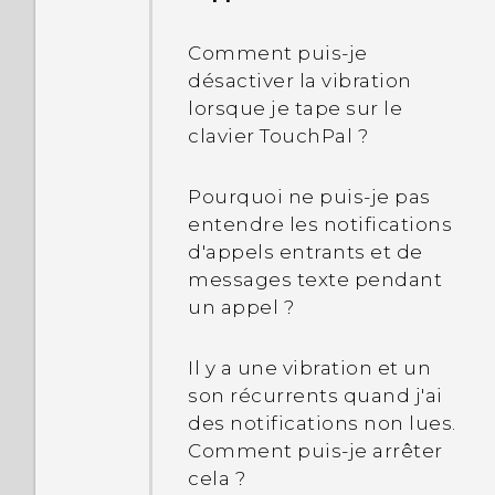
désactiver le son de
l'obturateur quand je
Que dois-je faire quand
Comment puis-je
capture l'écran ?
mon téléphone est perdu
désactiver la vibration
ou volé ?
lorsque je tape sur le
Pourquoi ne puis-je pas
clavier TouchPal ?
utiliser l'image dans
À quoi sert Smart Lock et
l'image lors de la lecture
comment l'utiliser ?
Pourquoi ne puis-je pas
de vidéos YouTube ?
entendre les notifications
Pourquoi suis-je invité à
d'appels entrants et de
entrer un mot de passe
messages texte pendant
pour décrypter mon
un appel ?
téléphone lorsque je
redémarre ou l'allume ?
Il y a une vibration et un
son récurrents quand j'ai
Quand j'ai supprimé mon
des notifications non lues.
verrouillage de l'écran, un
Comment puis-je arrêter
message apparaît
cela ?
indiquant que les