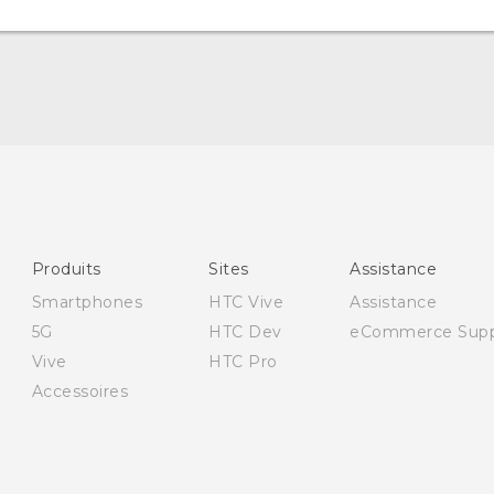
Française - Guide de démarrage rapide
Française - Mode d'emploi
Française - Guide de sécurité et de réglementation
English - Quick start guide
Produits
Sites
Assistance
English - User manual
Smartphones
HTC Vive
Assistance
English - Safety and regulatory guide
5G
HTC Dev
eCommerce Supp
Vive
HTC Pro
Accessoires