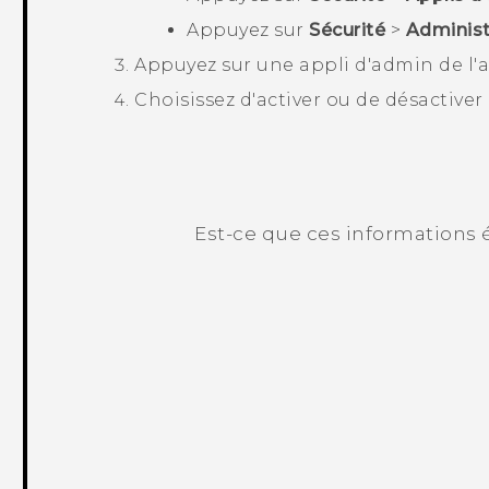
Appuyez sur
Sécurité
>
Administ
Appuyez sur une appli d'admin de l'a
Choisissez d'activer ou de désactiver l
Est-ce que ces informations é
Merci ! Vos commentaires aident les a