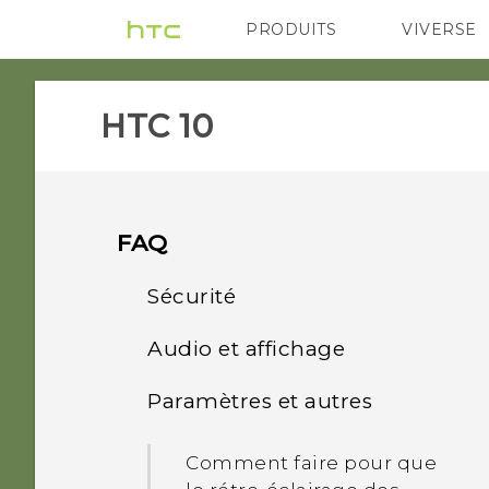
PRODUITS
VIVERSE
VIVE
G REIGNS
A
HTC 10‎
FAQ
Sécurité
Audio et affichage
Pourquoi le téléphone ne
se réveille-t-il pas quand
Paramètres et autres
Je pense que mon
je touche le lecteur
microphone est cassé.
d'empreinte ?
Comment faire pour que
Que dois-je faire ?