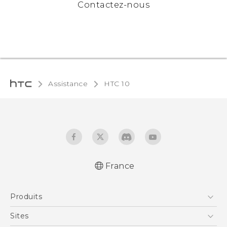
Contactez-nous
Assistance
HTC 10‎
France
Française - Guide de démarrage rapide
Produits
Française - Mode d'emploi
Française - Guide de sécurité et de
Smartphones
Sites
réglementation