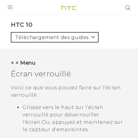
PRODUITS
HTC 10‎
VIVE
Téléchargement des guides
G REIGNS
SMARTPHONES
< < Menu
ACCESSOIRES
Écran verrouillé
VIVERSE
Voici ce que vous pouvez faire sur l'écran
verrouillé :
ASSISTANCE
Glissez vers le haut sur l'écran
Appareils HTC & Accessoires
Connexion
verrouillé pour déverrouiller
l'écran.
Ou, appuyez et maintenez sur
le capteur d'empreintes.