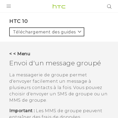
PRODUITS
HTC 10‎
VIVE
Téléchargement des guides
G REIGNS
SMARTPHONES
< < Menu
ACCESSOIRES
Envoi d'un message groupé
VIVERSE
La messagerie de groupe permet
d'envoyer facilement un message à
ASSISTANCE
plusieurs contacts à la fois. Vous pouvez
Appareils HTC & Accessoires
choisir d'envoyer un SMS de groupe ou un
Connexion
MMS de groupe.
Important :
Les MMS de groupe peuvent
entraîner des frais de données