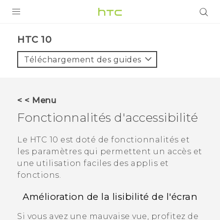
PRODUITS
HTC 10‎
VIVE
Téléchargement des guides
G REIGNS
SMARTPHONES
< < Menu
ACCESSOIRES
Fonctionnalités d'accessibilité
VIVERSE
Le
HTC 10
est doté de fonctionnalités et
les paramètres qui permettent un accès et
ASSISTANCE
une utilisation faciles des applis et
Appareils HTC & Accessoires
fonctions.
Connexion
Amélioration de la lisibilité de l'écran
Si vous avez une mauvaise vue, profitez de