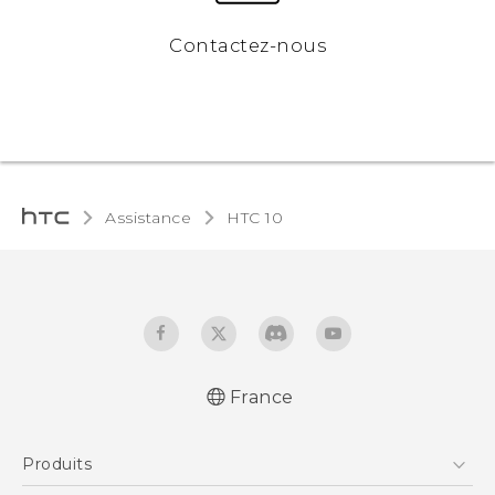
Contactez-nous
Assistance
HTC 10‎
France
Française - Guide de démarrage rapide
Produits
Française - Mode d'emploi
Française - Guide de sécurité et de