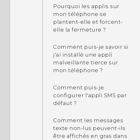
façon de terminer ou de
fonctions de protection
Pourquoi les applis sur
fermer les applis ?
Pourquoi ne puis-je pas
de l'appareil ne
mon téléphone se
personnaliser les
fonctionneront plus.
plantent-elle et forcent-
Comment puis-je vérifier
éléments dans le
Qu'est-ce que protection
elle la fermeture ?
combien de mémoire de
panneau Paramètres
de l'appareil signifie ?
mon téléphone a et
rapides ?
Comment puis-je savoir si
combien de mémoire est
Pourquoi mon téléphone
j'ai installé une appli
utilisée ?
ne se verrouille-t-il pas
malveillante tierce sur
même si j'ai configuré un
mon téléphone ?
Comment redémarrer
mot de passe de
mon téléphone en mode
verrouillage de l'écran ?
Comment puis-je
sans échec ?
configurer l'appli SMS par
défaut ?
Dans le panneau
Notifications, comment
Comment les messages
puis-je supprimer la
texte non-lus peuvent-ils
notification indiquant
être affichés en gras dans