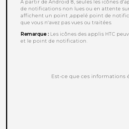
À partir de
Android
8, seules les icônes d'
de notifications non lues ou en attente sur
affichent un point ,appelé point de notifi
que vous n'avez pas vues ou traitées.
Remarque :
Les icônes des applis HTC peuve
et le point de notification.
Est-ce que ces informations é
Merci ! Vos commentaires aident les a