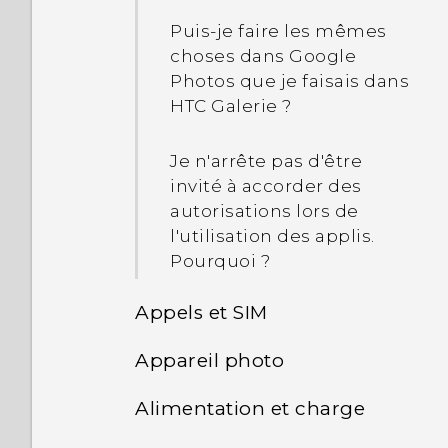
Puis-je faire les mêmes
choses dans Google
Photos que je faisais dans
HTC Galerie ?
Je n'arrête pas d'être
invité à accorder des
autorisations lors de
l'utilisation des applis.
Pourquoi ?
Appels et SIM
Appareil photo
Puis-je couper ma carte
micro SIM au format d'une
Alimentation et charge
Puis-je garder l'appareil
carte nano SIM afin qu'elle
en veille pour économiser
s'adapte dans mon