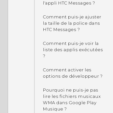
qu'une certaine appli
l'appli HTC Messages ?
fonctionne en arrière-plan
?
Comment puis-je ajuster
la taille de la police dans
Que dois-je faire si mon
HTC Messages ?
téléphone devient trop
chaud ou brûlant ?
Comment puis-je voir la
liste des applis exécutées
?
Comment activer les
options de développeur ?
Pourquoi ne puis-je pas
lire les fichiers musicaux
WMA dans Google Play
Musique ?