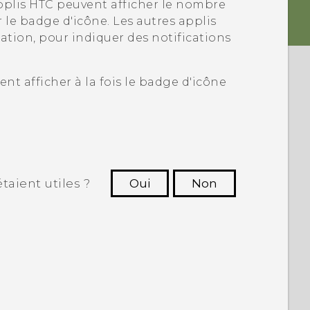
applis HTC peuvent afficher le nombre
 le badge d'icône. Les autres applis
cation, pour indiquer des notifications
nt afficher à la fois le badge d'icône
taient utiles ?
Oui
Non
utres à voir les informations les plus
utiles.