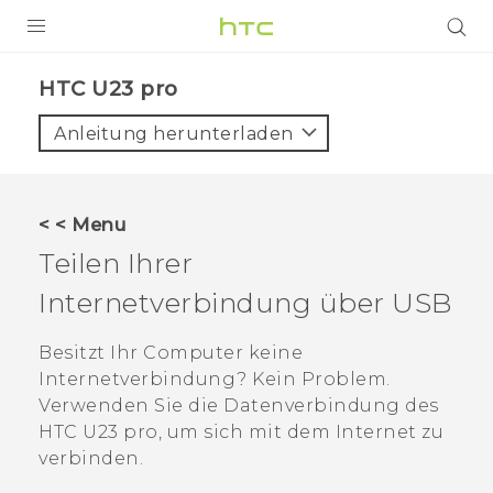
PRODUKTE
HTC U23 pro‎
VIVE
Anleitung herunterladen
G REIGNS
SMARTPHONES
< < Menu
ZUBEHÖR
Teilen Ihrer
VIVERSE
Internetverbindung über USB
UNTERSTÜTZUNG
Besitzt Ihr Computer keine
Internetverbindung? Kein Problem.
HTC-Geräte und Zubehör
Anmelden
Verwenden Sie die Datenverbindung des
HTC U23 pro
, um sich mit dem Internet zu
verbinden.