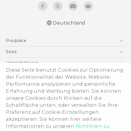
Deutschland
Schnellstart
Produkte
Benutzerhandbuch
Leitfaden zu Sicherheit und gesetzlichen
Smartphones
Sites
Bestimmungen
5G
HTC Dev
Unterstützung
VIVE
Diese Seite benutzt Cookies zur Optimierung
HTC Vive
Unterstützung
Über HTC
der Funktionalität der Website, Website-
Zubehör
eCommerce Support
Performance analysieren und persönliche
ESG
Erfahrung und Werbung bieten. Sie können
Impressum
unsere Cookies durch Klicken auf die
Investor
Schaltfläche unten, oder verwalten Sie Ihre
Cookie Preferences
Präferenz auf Cookie-Einstellungen
© 2011-2026 HTC Corporation
akzeptieren. Sie können hier weitere
Offene Stellen
Informationen zu unseren
Richtlinien zu
Legal Terms
Security and Privacy Whitepaper