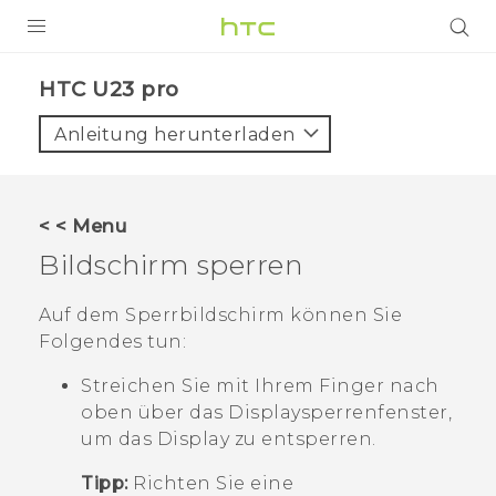
PRODUKTE
HTC U23 pro‎
VIVE
Anleitung herunterladen
G REIGNS
SMARTPHONES
< < Menu
ZUBEHÖR
Bildschirm sperren
VIVERSE
Auf dem Sperrbildschirm können Sie
Folgendes tun:
UNTERSTÜTZUNG
Streichen Sie mit Ihrem Finger nach
HTC-Geräte und Zubehör
Anmelden
oben über das Displaysperrenfenster,
um das Display zu entsperren.
Tipp:
Richten Sie eine