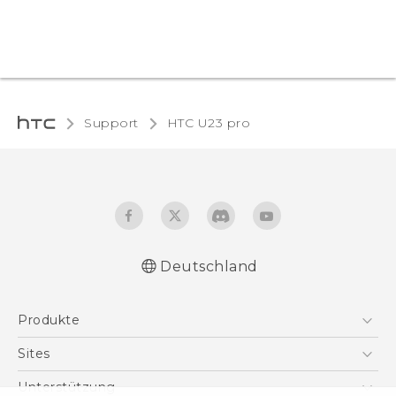
Support
HTC U23 pro‎
Deutschland
Schnellstart
Produkte
Benutzerhandbuch
Leitfaden zu Sicherheit und gesetzlichen
Smartphones
Sites
Bestimmungen
5G
HTC Dev
Unterstützung