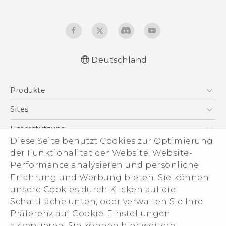
Deutschland
Schnellstart
Produkte
Benutzerhandbuch
Leitfaden zu Sicherheit und gesetzlichen
Smartphones
Sites
Bestimmungen
5G
HTC Dev
Unterstützung
VIVE
Diese Seite benutzt Cookies zur Optimierung
HTC Vive
Unterstützung
Über HTC
der Funktionalität der Website, Website-
Zubehör
eCommerce Support
ESG
Performance analysieren und persönliche
Erfahrung und Werbung bieten. Sie können
Impressum
unsere Cookies durch Klicken auf die
Investor
Schaltfläche unten, oder verwalten Sie Ihre
Cookie Preferences
Präferenz auf Cookie-Einstellungen
© 2011-2026 HTC Corporation
akzeptieren. Sie können hier weitere