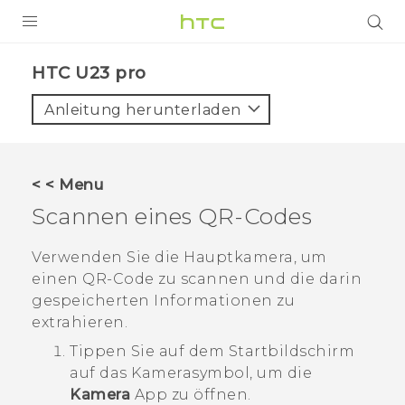
PRODUKTE
HTC U23 pro‎
VIVE
Anleitung herunterladen
G REIGNS
SMARTPHONES
< < Menu
ZUBEHÖR
Scannen eines QR-Codes
VIVERSE
Verwenden Sie die Hauptkamera, um
einen QR-Code zu scannen und die darin
UNTERSTÜTZUNG
gespeicherten Informationen zu
HTC-Geräte und Zubehör
extrahieren.
Anmelden
Tippen Sie auf dem
Startbildschirm
auf das Kamerasymbol, um die
Kamera
App zu öffnen.