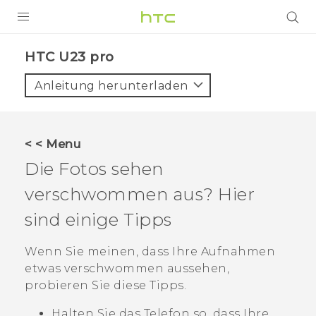
PRODUKTE
HTC U23 pro‎
VIVE
Anleitung herunterladen
G REIGNS
SMARTPHONES
< < Menu
ZUBEHÖR
Die Fotos sehen
VIVERSE
verschwommen aus? Hier
sind einige Tipps
UNTERSTÜTZUNG
HTC-Geräte und Zubehör
Wenn Sie meinen, dass Ihre Aufnahmen
Anmelden
etwas verschwommen aussehen,
probieren Sie diese Tipps.
Halten Sie das Telefon so, dass Ihre