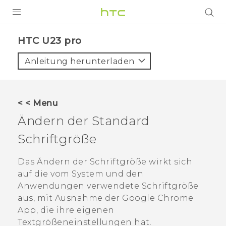
PRODUKTE
HTC U23 pro‎
VIVE
Anleitung herunterladen
G REIGNS
SMARTPHONES
< < Menu
ZUBEHÖR
Ändern der Standard
VIVERSE
Schriftgröße
UNTERSTÜTZUNG
Das Ändern der Schriftgröße wirkt sich
auf die vom System und den
HTC-Geräte und Zubehör
Anmelden
Anwendungen verwendete Schriftgröße
aus, mit Ausnahme der
Google Chrome
App, die ihre eigenen
Textgrößeneinstellungen hat.