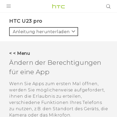
PRODUKTE
HTC U23 pro‎
VIVE
Anleitung herunterladen
G REIGNS
SMARTPHONES
< < Menu
ZUBEHÖR
Ändern der Berechtigungen
VIVERSE
für eine App
UNTERSTÜTZUNG
Wenn Sie Apps zum ersten Mal öffnen,
werden Sie möglicherweise aufgefordert,
HTC-Geräte und Zubehör
Anmelden
ihnen die Erlaubnis zu erteilen,
verschiedene Funktionen Ihres Telefons
zu nutzen, z.B. den Standort des Geräts, die
Kamera oder das Mikrofon.