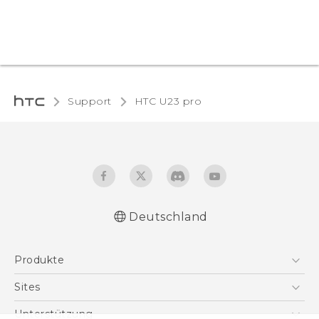
Support
HTC U23 pro‎
Deutschland
Schnellstart
Produkte
Benutzerhandbuch
Leitfaden zu Sicherheit und gesetzlichen
Smartphones
Sites
Bestimmungen
5G
HTC Dev
Unterstützung