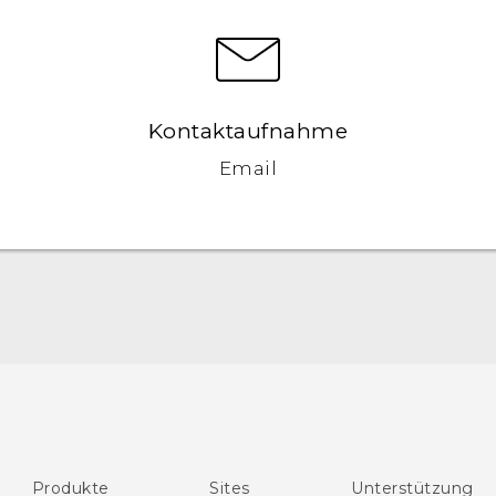
Kontaktaufnahme
Email
Schnellstart
Benutzerhandbuch
Leitfaden zu Sicherheit und gesetzlichen
Bestimmungen
Produkte
Sites
Unterstützung