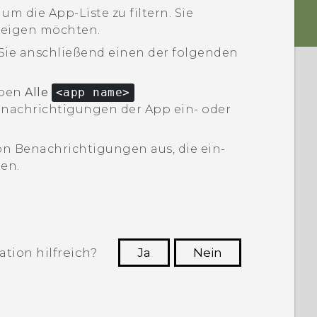
m die App-Liste zu filtern.
Sie
eigen möchten.
 Sie anschließend einen der folgenden
eben
Alle
<app name>
Benachrichtigungen der App ein- oder
n Benachrichtigungen aus, die ein-
en.
tion hilfreich?
Ja
Nein
n, die hilfreichsten Informationen zu
finden.