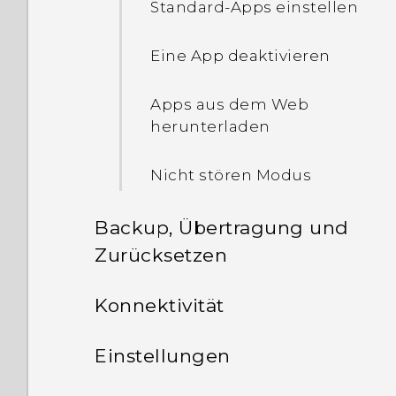
installiert habe?
Standard-Apps einstellen
Suche nach
Eine App deaktivieren
Aktualisierungen für die
Systemsoftware
Apps aus dem Web
herunterladen
Anzeige eines Anrufs in
einer Sprechblase
Nicht stören Modus
Backup, Übertragung und
Zurücksetzen
Übertragen
Konnektivität
Sicherung und
Internetverbindungen
Möglichkeiten zum Abruf
Einstellungen
Wiederherstellung
von Inhalten von Ihrem
WLAN-Freigabe
vorherigen Telefon