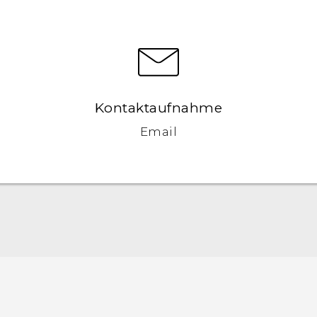
Kontaktaufnahme
Email
Schnellstart
Benutzerhandbuch
Leitfaden zu Sicherheit und gesetzlichen