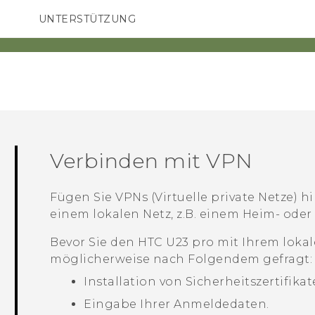
UNTERSTÜTZUNG
HTC-Geräte und Zubehör
SMARTPHONES
ZUBEHÖR
Verbinden mit VPN
Fügen Sie VPNs (Virtuelle private Netze) hi
einem lokalen Netz, z.B. einem Heim- ode
Bevor Sie den
HTC U23 pro
mit Ihrem lokal
möglicherweise nach Folgendem gefragt:
Installation von Sicherheitszertifikat
Eingabe Ihrer Anmeldedaten.