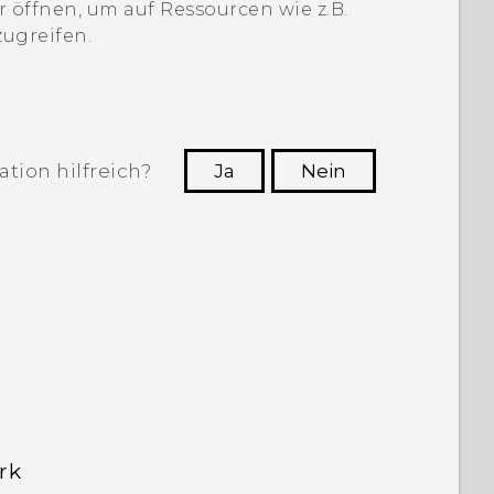
öffnen, um auf Ressourcen wie z.B.
zugreifen.
tion hilfreich?
Ja
Nein
n, die hilfreichsten Informationen zu
finden.
rk