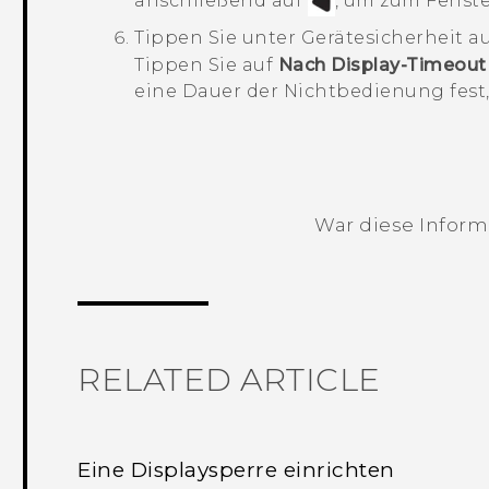
anschließend auf
, um zum Fenst
Tippen Sie unter
Gerätesicherheit
au
Tippen Sie auf
Nach Display-Timeout
eine Dauer der Nichtbedienung fest,
War diese Informa
Vielen Dank! Ihr Feedback hilft andere
RELATED ARTICLE
Eine Displaysperre einrichten