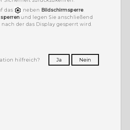
er
Sicherheit
zurückzukehren.
f das
neben
Bildschirmsperre
.
 sperren
und legen Sie anschließend
 nach der das Display gesperrt wird.
tion hilfreich?
Ja
Nein
n, die hilfreichsten Informationen zu
finden.