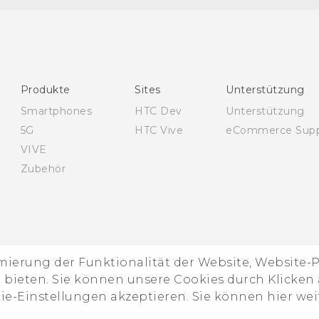
Schnellstart
Benutzerhandbuch
Leitfaden zu Sicherheit und gesetzlichen
Bestimmungen
Produkte
Sites
Unterstützung
Smartphones
HTC Dev
Unterstützung
5G
HTC Vive
eCommerce Supp
VIVE
Zubehör
imierung der Funktionalität der Website, Website
ieten. Sie können unsere Cookies durch Klicken a
kie-Einstellungen akzeptieren. Sie können hier we