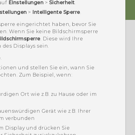
auf
Einstellungen
>
Sicherheit
.
nstellungen
>
Intelligente Sperre
.
perre eingerichtet haben, bevor Sie
en. Wenn Sie keine Bildschirmsperre
ildschirmsperre
. Diese wird Ihre
des Displays sein.
.
onen und stellen Sie ein, wann Sie
öchten.
Zum Beispiel, wenn:
rdigen Ort wie z.B. zu Hause oder im
auenswürdigen Gerät wie z.B. Ihrer
em verbunden
m Display und drücken Sie