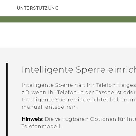
UNTERSTÜTZUNG
HTC-Geräte und Zubehör
SMARTPHONES
ZUBEHÖR
Intelligente Sperre einri
Intelligente Sperre hält Ihr Telefon freiges
z.B. wenn Ihr Telefon in der Tasche ist od
Intelligente Sperre eingerichtet haben, m
manuell entsperren.
Hinweis:
Die verfügbaren Optionen für Inte
Telefonmodell.