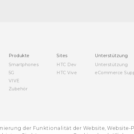
Schnellstart
Benutzerhandbuch
Leitfaden zu Sicherheit und gesetzlichen
Bestimmungen
Produkte
Sites
Unterstützung
Smartphones
HTC Dev
Unterstützung
5G
HTC Vive
eCommerce Supp
VIVE
Zubehör
imierung der Funktionalität der Website, Website