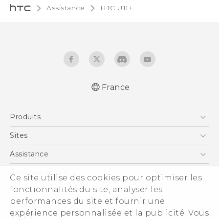
Assistance
HTC U11+‎
France
Française - Guide de démarrage rapide
Produits
Française - Mode d'emploi
Française - Guide de sécurité et de
Smartphones
Sites
réglementation
5G
HTC Vive
Assistance
English - Quick start guide
Vive
English - User manual
HTC Dev
Assistance
À propos de HTC
Ce site utilise des cookies pour optimiser les
Accessoires
English - Safety and regulatory guide
HTC Pro
eCommerce Support
fonctionnalités du site, analyser les
ESG
performances du site et fournir une
Informations sur la société
expérience personnalisée et la publicité. Vous