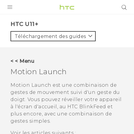
PRODUITS
HTC U11+‎
VIVE
Téléchargement des guides
G REIGNS
SMARTPHONES
< < Menu
ACCESSOIRES
Motion Launch
VIVERSE
Motion Launch
est une combinaison de
gestes de mouvement suivi d'un geste du
ASSISTANCE
doigt. Vous pouvez réveiller votre appareil
Appareils HTC & Accessoires
à l'écran d'accueil, au
HTC BlinkFeed
et
Connexion
plus encore, avec une combinaison de
gestes simples.
Voir les articles suivants :