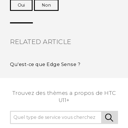
Oui
Non
Merci ! Vos commentaires aident les autres à
voir les informations les plus utiles.
RELATED ARTICLE
Qu'est-ce que Edge Sense ?
Trouvez des thèmes a propos de HTC
U11+