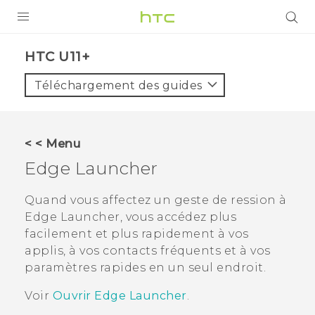
PRODUITS
HTC U11+‎
VIVE
Téléchargement des guides
G REIGNS
SMARTPHONES
< < Menu
ACCESSOIRES
Edge Launcher
VIVERSE
Quand vous affectez un geste de ression à
Edge Launcher
, vous accédez plus
ASSISTANCE
facilement et plus rapidement à vos
Appareils HTC & Accessoires
applis, à vos contacts fréquents et à vos
Connexion
paramètres rapides en un seul endroit.
Voir
Ouvrir Edge Launcher
.