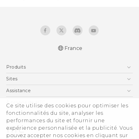
France
Française - Guide de démarrage rapide
Produits
Française - Mode d'emploi
Française - Guide de sécurité et de
Smartphones
Sites
réglementation
5G
HTC Vive
Assistance
English - Quick start guide
Vive
English - User manual
HTC Dev
Assistance
À propos de HTC
Ce site utilise des cookies pour optimiser les
Accessoires
English - Safety and regulatory guide
HTC Pro
eCommerce Support
fonctionnalités du site, analyser les
ESG
performances du site et fournir une
Informations sur la société
expérience personnalisée et la publicité. Vous
Sécurité du produit
pouvez accepter nos cookies en cliquant sur