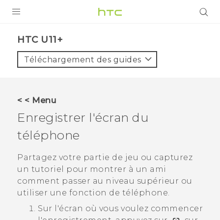
PRODUITS
HTC U11+‎
VIVE
Téléchargement des guides
G REIGNS
SMARTPHONES
< < Menu
ACCESSOIRES
Enregistrer l'écran du
VIVERSE
téléphone
ASSISTANCE
Partagez votre partie de jeu ou capturez
un tutoriel pour montrer à un ami
Appareils HTC & Accessoires
Connexion
comment passer au niveau supérieur ou
utiliser une fonction de téléphone.
Sur l'écran où vous voulez commencer