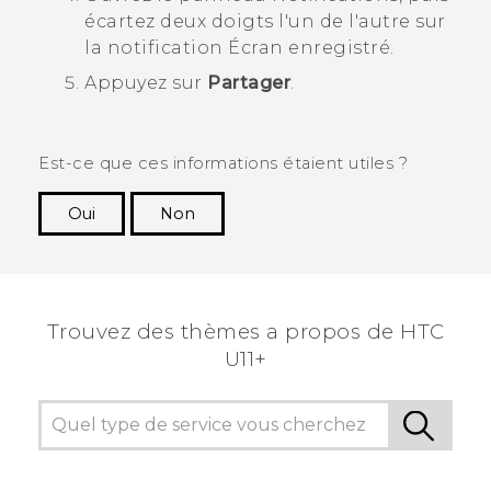
écartez deux doigts l'un de l'autre sur
la notification
Écran enregistré
.
Appuyez sur
Partager
.
Est-ce que ces informations étaient utiles ?
Oui
Non
Merci ! Vos commentaires aident les autres à
voir les informations les plus utiles.
Trouvez des thèmes a propos de HTC
U11+