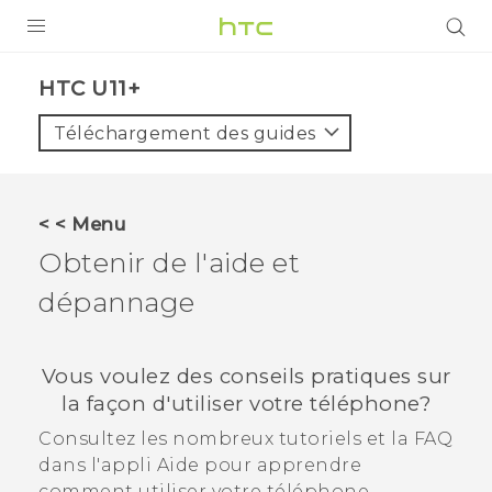
PRODUITS
HTC U11+‎
VIVE
Téléchargement des guides
G REIGNS
SMARTPHONES
< < Menu
ACCESSOIRES
Obtenir de l'aide et
VIVERSE
dépannage
ASSISTANCE
Vous voulez des conseils pratiques sur
Appareils HTC & Accessoires
Connexion
la façon d'utiliser votre téléphone?
Consultez les nombreux tutoriels et la FAQ
dans l'appli
Aide
pour apprendre
comment utiliser votre téléphone.