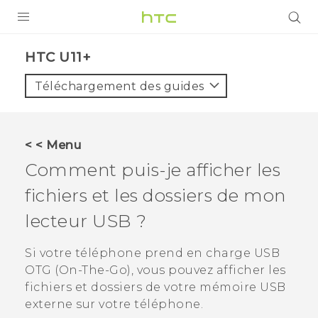
PRODUITS
HTC U11+‎
VIVE
Téléchargement des guides
G REIGNS
SMARTPHONES
< < Menu
ACCESSOIRES
Comment puis-je afficher les
VIVERSE
fichiers et les dossiers de mon
lecteur USB ?
ASSISTANCE
Appareils HTC & Accessoires
Si votre téléphone prend en charge USB
Connexion
OTG (On-The-Go), vous pouvez afficher les
fichiers et dossiers de votre mémoire USB
externe sur votre téléphone.