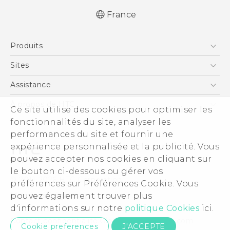
France
Française - Guide de démarrage rapide
Produits
Française - Mode d'emploi
Française - Guide de sécurité et de
Smartphones
Sites
réglementation
5G
HTC Vive
Assistance
English - Quick start guide
Vive
English - User manual
HTC Dev
Assistance
À propos de HTC
Ce site utilise des cookies pour optimiser les
Accessoires
English - Safety and regulatory guide
HTC Pro
eCommerce Support
fonctionnalités du site, analyser les
ESG
performances du site et fournir une
Informations sur la société
expérience personnalisée et la publicité. Vous
Sécurité du produit
pouvez accepter nos cookies en cliquant sur
Politique de confidentialité
le bouton ci-dessous ou gérer vos
© 2011-2026 HTC Corporation
préférences sur Préférences Cookie. Vous
Cookie Preferences
pouvez également trouver plus
Mentions Légales
Carrières
d'informations sur notre
politique Cookies
ici.
Security and Privacy Whitepaper
Contact confidentialité:
Global-Privacy@htc.com
Cookie preferences
J'ACCEPTE